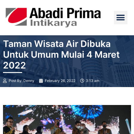
Skip
Me
to
content
Taman Wisata Air Dibuka
Untuk Umum Mulai 4 Maret
2022
Post By:
Denny
February 26, 2022
3:13 am