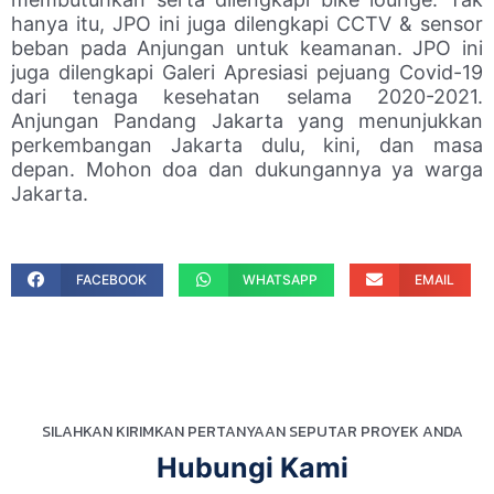
hanya itu, JPO ini juga dilengkapi CCTV & sensor
beban pada Anjungan untuk keamanan. JPO ini
juga dilengkapi Galeri Apresiasi pejuang Covid-19
dari tenaga kesehatan selama 2020-2021.
Anjungan Pandang Jakarta yang menunjukkan
perkembangan Jakarta dulu, kini, dan masa
depan. Mohon doa dan dukungannya ya warga
Jakarta.
S
S
S
FACEBOOK
WHATSAPP
EMAIL
h
h
h
a
a
a
r
r
r
e
e
e
o
o
o
n
n
n
SILAHKAN KIRIMKAN PERTANYAAN SEPUTAR PROYEK ANDA
f
w
e
Hubungi Kami
a
h
m
c
a
a